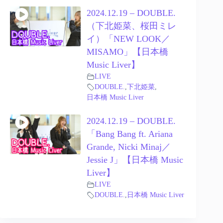
2024.12.19 – DOUBLE.
（下北姫菜、桜田ミレ
イ）「NEW LOOK／
MISAMO」【日本橋
Music Liver】
LIVE
DOUBLE.
,
下北姫菜
,
日本橋 Music Liver
2024.12.19 – DOUBLE.
「Bang Bang ft. Ariana
Grande, Nicki Minaj／
Jessie J」【日本橋 Music
Liver】
LIVE
DOUBLE.
,
日本橋 Music Liver