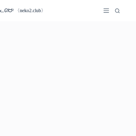
コ
ン
ᓚᘏᗢ² 〈neko2.club〉
テ
ン
ツ
へ
ス
キ
ッ
プ