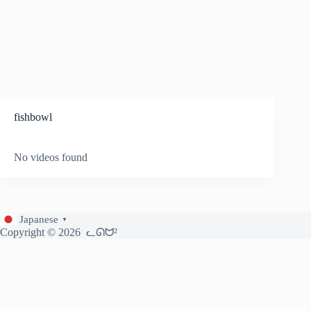
fishbowl
No videos found
Japanese
▼
Copyright © 2026
ᓚᘏᗢ²