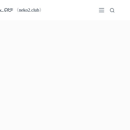
コ
ン
ᓚᘏᗢ² 〈neko2.club〉
テ
ン
ツ
へ
ス
キ
ッ
プ