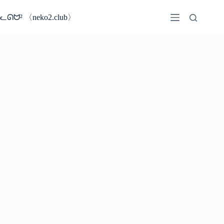
コ
ン
ᓚᘏᗢ² 〈neko2.club〉
テ
ン
ツ
へ
ス
キ
ッ
プ