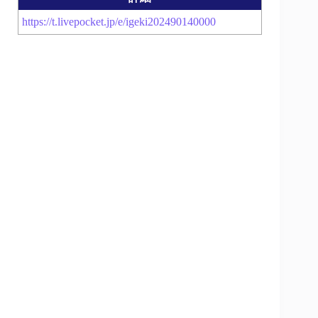
https://t.livepocket.jp/e/igeki202490140000