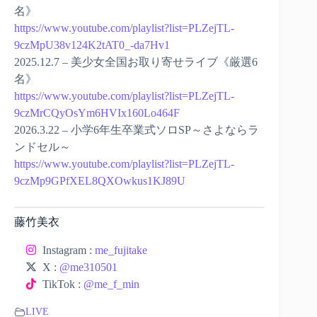
名》
https://www.youtube.com/playlist?list=PLZejTL-
9czMpU38v124K2tAT0_-da7Hv1
2025.12.7 – 美少女全国お取り寄せライブ《厳選6
名》
https://www.youtube.com/playlist?list=PLZejTL-
9czMrCQyOsYm6HVIx160Lo464F
2026.3.22 – 小学6年生卒業式ソロSP～さよならラ
ンドセル～
https://www.youtube.com/playlist?list=PLZejTL-
9czMp9GPfXEL8QXOwkus1KJ89U
藤竹美衣
Instagram :
me_fujitake
X :
@me310501
TikTok :
@me_f_min
LIVE