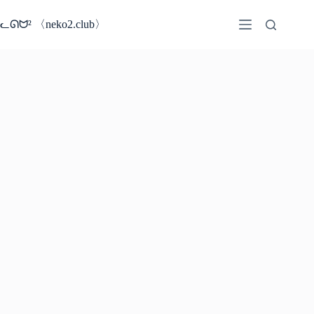
コ
ン
ᓚᘏᗢ² 〈neko2.club〉
テ
ン
ツ
へ
ス
キ
ッ
プ