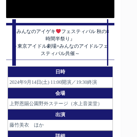
『みんなのアイゲキ
フェスティバル 秋の8
時間半祭り』
～東京アイドル劇場×みんなのアイドルフェ
スティバル共催～
日時
2024年9月14日(土) 11:00開演／19:30終演
会場
上野恩賜公園野外ステージ（水上音楽堂）
出演
藤竹美衣 ほか
詳細