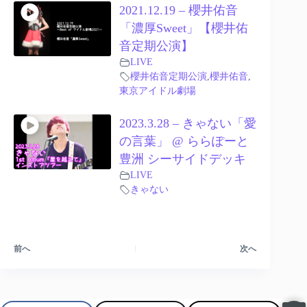
2021.12.19 – 櫻井佑音
「濃厚Sweet」【櫻井佑
音定期公演】
LIVE
櫻井佑音定期公演
,
櫻井佑音
,
東京アイドル劇場
2023.3.28 – きゃない「愛
の言葉」 @ ららぽーと
豊洲 シーサイドデッキ
LIVE
きゃない
前へ
次へ