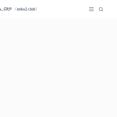
コ
ン
ᓚᘏᗢ² 〈neko2.club〉
テ
ン
ツ
へ
ス
キ
ッ
プ