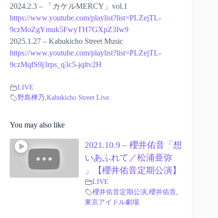
2024.2.3 – 「カケルMERCY」vol.1
https://www.youtube.com/playlist?list=PLZejTL-
9czMoZgYmuk5FwyTH7GXpZ3Iw9
2025.1.27 – Kabukicho Street Music
https://www.youtube.com/playlist?list=PLZejTL-
9czMqfS9j3rps_q3c5-jqltv2H
LIVE
野島樺乃
,
Kabukicho Street Live
You may also like
2021.10.9 – 櫻井佑音「想
いあふれて／松浦亜弥
」【櫻井佑音定期公演】
LIVE
櫻井佑音定期公演
,
櫻井佑音
,
東京アイドル劇場