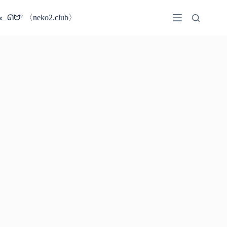
コ
ン
ᓚᘏᗢ² 〈neko2.club〉
テ
ン
ツ
へ
ス
キ
ッ
プ