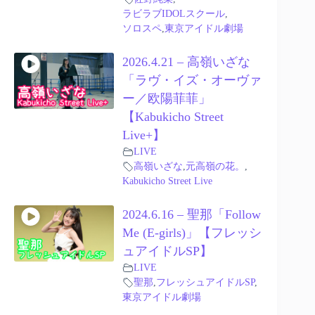
ラビラブIDOLスクール
,
ソロスペ
,
東京アイドル劇場
2026.4.21 – 高嶺いざな
「ラヴ・イズ・オーヴァ
ー／欧陽菲菲」
【Kabukicho Street
Live+】
LIVE
高嶺いざな
,
元高嶺の花。
,
Kabukicho Street Live
2024.6.16 – 聖那「Follow
Me (E-girls)」【フレッシ
ュアイドルSP】
LIVE
聖那
,
フレッシュアイドルSP
,
東京アイドル劇場