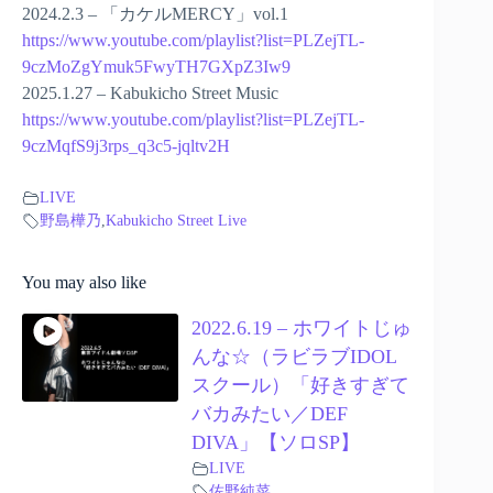
2024.2.3 – 「カケルMERCY」vol.1
https://www.youtube.com/playlist?list=PLZejTL-
9czMoZgYmuk5FwyTH7GXpZ3Iw9
2025.1.27 – Kabukicho Street Music
https://www.youtube.com/playlist?list=PLZejTL-
9czMqfS9j3rps_q3c5-jqltv2H
LIVE
野島樺乃
,
Kabukicho Street Live
You may also like
2022.6.19 – ホワイトじゅ
んな☆（ラビラブIDOL
スクール）「好きすぎて
バカみたい／DEF
DIVA」【ソロSP】
LIVE
佐野純菜
,