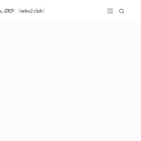
コ
ン
ᓚᘏᗢ² 〈neko2.club〉
テ
ン
ツ
へ
ス
キ
ッ
プ