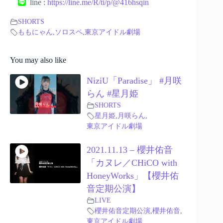
line :
https://line.me/R/ti/p/@416hsqin
SHORTS
ももにゃん
,
ソロスペ
,
東京アイドル劇場
You may also like
NiziU「Paradise」 #月咲
らん #星月姫
SHORTS
星月姫
,
月咲らん
,
東京アイドル劇場
2021.11.13 – 櫻井佑音
「カヌレ／CHiCO with
HoneyWorks」【櫻井佑
音定期公演】
LIVE
櫻井佑音定期公演
,
櫻井佑音
,
東京アイドル劇場