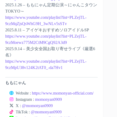
2025.1.26 – ももにゃん定期公演～にゃんこタウン
TOKYO～
https://www.youtube.com/playlist?list=PLZejTL-
9czMqZjsQsWhG9H_3wNLv5sSTv
2025.8.11 – アイゲキおすすめソロアイドルSP
https://www.youtube.com/playlist?list=PLZejTL-
9czMoewz775M2CtM9CgQ92A3d9
2025.9.14 – 美少女全国お取り寄せライブ《厳選6
名》
https://www.youtube.com/playlist?list=PLZejTL-
9czMpU38v124K2tAT0_-da7Hv1
ももにゃん
Website :
https://www.momonyan-official.com/
Instagram :
momonyan0909
X :
@momonyan0909
TikTok :
@momonyan0909