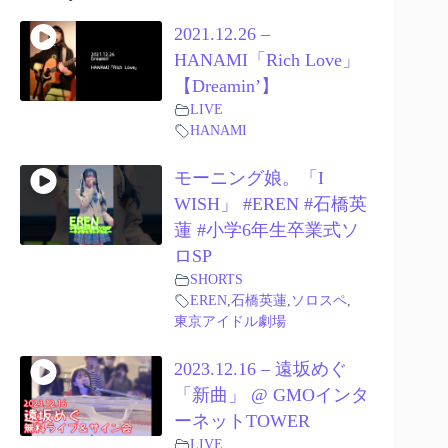
2021.12.26 –
HANAMI「Rich Love」
【Dreamin’】
LIVE
HANAMI
モーニング娘。「I
WISH」 #EREN #石橋英
蓮 #小学6年生卒業式ソ
ロSP
SHORTS
EREN
,
石橋英蓮
,
ソロスペ
,
東京アイドル劇場
2023.12.16 – 遠坂めぐ
「新曲」 @ GMOインタ
ーネットTOWER
LIVE