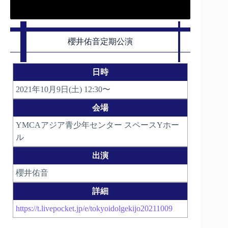
櫻井佑音定期公演
日時
2021年10月9日(土) 12:30〜
会場
YMCAアジア青少年センター スペースYホー
ル
出演
櫻井佑音
詳細
https://t.livepocket.jp/e/tokyoidolgekijo20211009