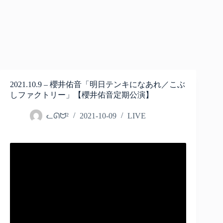
2021.10.9 – 櫻井佑音「明日テンキになあれ／こぶ
しファクトリー」【櫻井佑音定期公演】
ᓚᘏᗢ²
2021-10-09
LIVE