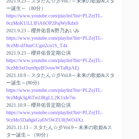
2021.9.23 – スタたん☆彡Vol.7～未来の歌姫&スタ
ー誕生～（80分）
https://www.youtube.com/playlist?list=PLZejTL-
9czMoKULLfFiA6OP2PajWyRdx0
2021.9.23 – 櫻井佑音&野乃あいみ
https://www.youtube.com/playlist?list=PLZejTL-
9czMr-dJ3tarCCgst2cn1S_T4x
2021.9.23 – 櫻井佑音定期公演
https://www.youtube.com/playlist?list=PLZejTL-
9czMr3xOxm9pzB5vnwWTaRpAEj
2021.10.9 – スタたん☆彡Vol.8～未来の歌姫&スタ
ー誕生～(80分)
https://www.youtube.com/playlist?list=PLZejTL-
9czMqk3gJ6Tm1lRgLL2K1xIe7m
2021.10.9 – 櫻井佑音定期公演
https://www.youtube.com/playlist?list=PLZejTL-
9czMo5Da8gkGu6N5WZURjWO4Xz
2021.11.13 – スタたん☆彡Vol.9～未来の歌姫&ス
ター誕生～（90分）