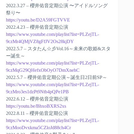
2022.3.27 – 櫻井佑音定期公演 〜アイドルソング
祭り〜
https://youtu.be/D2A59FGTVVE
2022.4.23 – 櫻井佑音定期公演
https://www.youtube.com/playlist?list=PLZejTL-
9czMr4QMjVZ8gFfJV2Os28kjDY
2022.5.7 – スタたん☆彡Vol.16～未来の歌姫&スタ
ー誕生～
https://www.youtube.com/playlist?list=PLZejTL-
9czMqG29QHefxObOyO7DmXnehC
2022.5.7 – 櫻井佑音定期公演～誕生日2日前SP～
https://www.youtube.com/playlist?list=PLZejTL-
9czMro3es1dzPt9Ntb4pQPe1PB
2022.6.12 – 櫻井佑音定期公演
https://youtu.be/BhxoBXRS2xs
2022.8.11 – 櫻井佑音定期公演
https://www.youtube.com/playlist?list=PLZejTL-
9czMooDvxkma5CZloJd88ch4Cr