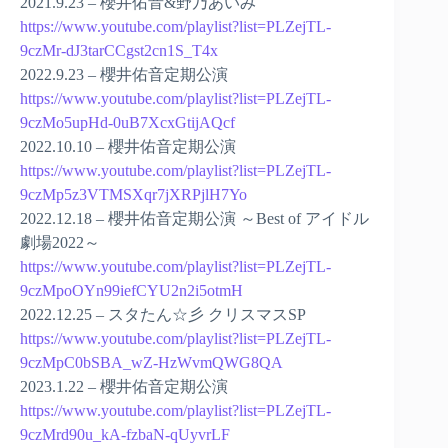
2021.9.23 – 櫻井佑音&野乃あいみ
https://www.youtube.com/playlist?list=PLZejTL-
9czMr-dJ3tarCCgst2cn1S_T4x
2022.9.23 – 櫻井佑音定期公演
https://www.youtube.com/playlist?list=PLZejTL-
9czMo5upHd-0uB7XcxGtijAQcf
2022.10.10 – 櫻井佑音定期公演
https://www.youtube.com/playlist?list=PLZejTL-
9czMp5z3VTMSXqr7jXRPjlH7Yo
2022.12.18 – 櫻井佑音定期公演 ～Best of アイドル
劇場2022～
https://www.youtube.com/playlist?list=PLZejTL-
9czMpoOYn99iefCYU2n2i5otmH
2022.12.25 – スタたん☆彡 クリスマスSP
https://www.youtube.com/playlist?list=PLZejTL-
9czMpC0bSBA_wZ-HzWvmQWG8QA
2023.1.22 – 櫻井佑音定期公演
https://www.youtube.com/playlist?list=PLZejTL-
9czMrd90u_kA-fzbaN-qUyvrLF