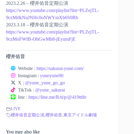
2023.2.26 – 櫻井佑音定期公演
https://www.youtube.com/playlist?list=PLZejTL-
9czMrlkNuJNHc0oNWYmXb6S0Rb
2023.3.18 – 櫻井佑音定期公演
https://www.youtube.com/playlist?list=PLZejTL-
9czMoFWfB-ObGwMb8-jEyumFjE
櫻井佑音
Website :
https://sakurai-yune.com/
Instagram :
yuneyune00
X :
@yune_yune_go_go
TikTok :
@yune_sakurai
line :
https://line.me/R/ti/p/@419ttlfe
LIVE
櫻井佑音定期公演
,
櫻井佑音
,
東京アイドル劇場
You may also like