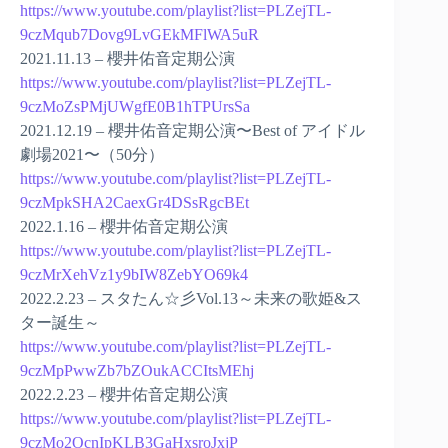
https://www.youtube.com/playlist?list=PLZejTL-
9czMqub7Dovg9LvGEkMFlWA5uR
2021.11.13 – 櫻井佑音定期公演
https://www.youtube.com/playlist?list=PLZejTL-
9czMoZsPMjUWgfE0B1hTPUrsSa
2021.12.19 – 櫻井佑音定期公演〜Best of アイドル
劇場2021〜（50分）
https://www.youtube.com/playlist?list=PLZejTL-
9czMpkSHA2CaexGr4DSsRgcBEt
2022.1.16 – 櫻井佑音定期公演
https://www.youtube.com/playlist?list=PLZejTL-
9czMrXehVz1y9bIW8ZebYO69k4
2022.2.23 – スタたん☆彡Vol.13～未来の歌姫&ス
ター誕生～
https://www.youtube.com/playlist?list=PLZejTL-
9czMpPwwZb7bZOukACCItsMEhj
2022.2.23 – 櫻井佑音定期公演
https://www.youtube.com/playlist?list=PLZejTL-
9czMo2OcnIpKLB3GaHxsroJxjP