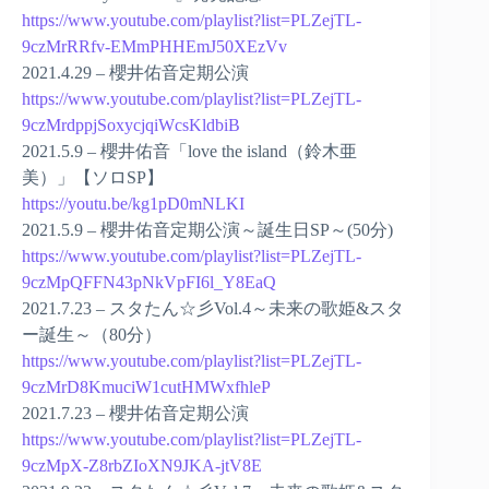
https://www.youtube.com/playlist?list=PLZejTL-
9czMrRRfv-EMmPHHEmJ50XEzVv
2021.4.29 – 櫻井佑音定期公演
https://www.youtube.com/playlist?list=PLZejTL-
9czMrdppjSoxycjqiWcsKldbiB
2021.5.9 – 櫻井佑音「love the island（鈴木亜
美）」【ソロSP】
https://youtu.be/kg1pD0mNLKI
2021.5.9 – 櫻井佑音定期公演～誕生日SP～(50分)
https://www.youtube.com/playlist?list=PLZejTL-
9czMpQFFN43pNkVpFI6l_Y8EaQ
2021.7.23 – スタたん☆彡Vol.4～未来の歌姫&スタ
ー誕生～（80分）
https://www.youtube.com/playlist?list=PLZejTL-
9czMrD8KmuciW1cutHMWxfhleP
2021.7.23 – 櫻井佑音定期公演
https://www.youtube.com/playlist?list=PLZejTL-
9czMpX-Z8rbZIoXN9JKA-jtV8E