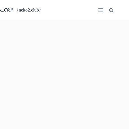
コ
ン
ᓚᘏᗢ² 〈neko2.club〉
テ
ン
ツ
へ
ス
キ
ッ
プ