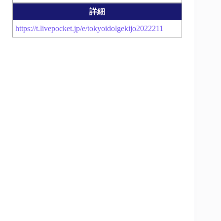
詳細
https://t.livepocket.jp/e/tokyoidolgekijo2022211