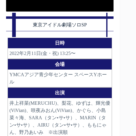
東京アイドル劇場ソロSP
日時
2022年2月11日(金・祝) 13:25〜
会場
YMCAアジア青少年センター スペースYホー
ル
出演
井上祥菜(MERUCHU)、梨花、ゆずは、輝光優
(ViVian)、咲夜みおん(ViVian)、かぐら、小島
菜々海、SARA（タン•サ•サ）、MARIN（タ
ン•サ•サ）、AIRU（タン•サ•サ）、ももにゃ
ん、野乃あいみ ※出演順