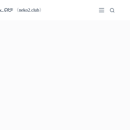
コ
ン
ᓚᘏᗢ² 〈neko2.club〉
テ
ン
ツ
へ
ス
キ
ッ
プ