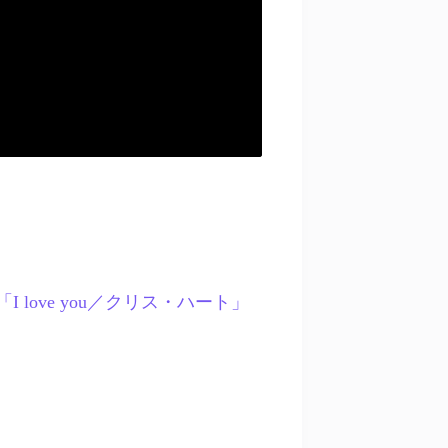
oala「I love you／クリス・ハート」