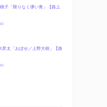
 – 橋本桃子「限りなく儚い青」【路上
KU
7 – 鈴木昇太「おぼせ／上野大樹」【路
KU