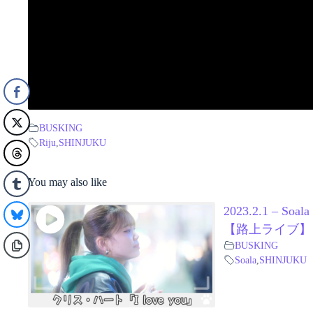
BUSKING
Riju
,
SHINJUKU
You may also like
2023.2.1 – S
【路上ライブ】
BUSKING
Soala
,
SHINJUKU