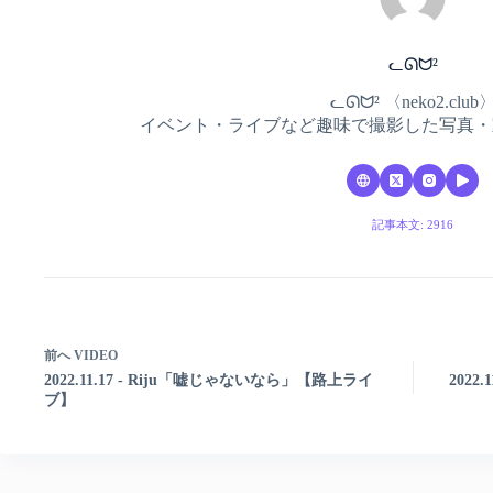
ᓚᘏᗢ²
ᓚᘏᗢ² 〈neko2.club
イベント・ライブなど趣味で撮影した写真・
記事本文: 2916
前へ
VIDEO
2022.11.17 - Riju「嘘じゃないなら」【路上ライ
2022.
ブ】