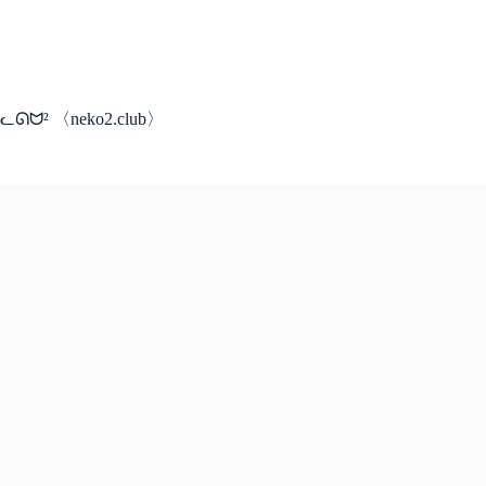
コ
ン
テ
ン
ツ
ᓚᘏᗢ² 〈neko2.club〉
へ
ス
キ
ッ
プ