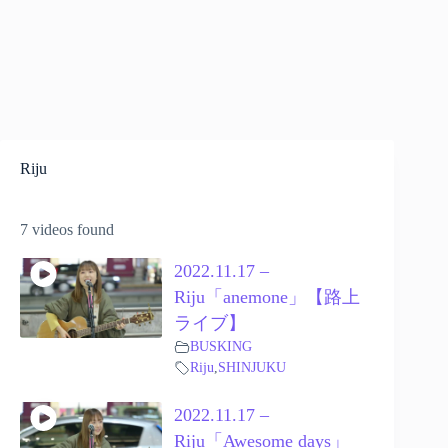
Riju
7 videos found
2022.11.17 –
Riju「anemone」【路上
ライブ】
BUSKING
Riju
,
SHINJUKU
2022.11.17 –
Riju「Awesome days」