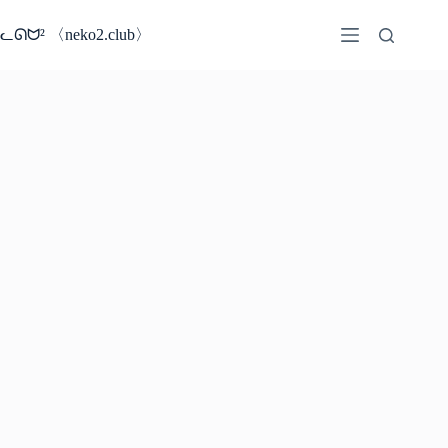
コ
ン
ᓚᘏᗢ² 〈neko2.club〉
テ
ン
ツ
へ
ス
キ
ッ
プ