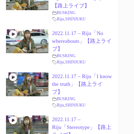
【路上ライブ】
BUSKING
Riju
,
SHINJUKU
2022.11.17 – Riju「No
whereabouts」【路上ライ
ブ】
BUSKING
Riju
,
SHINJUKU
2022.11.17 – Riju「I know
the truth」【路上ライ
ブ】
BUSKING
Riju
,
SHINJUKU
2022.11.17 –
Riju「Stereotype」【路上