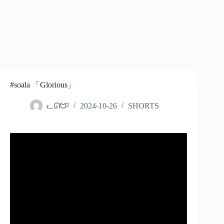
#soala 「Glorious」
ᓚᘏᗢ²
2024-10-26
SHORTS