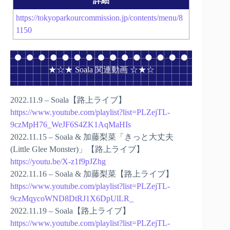
詳細
https://tokyoparkourcommission.jp/contents/menu/8
1150
★☆★ Soala 関連動画 ☆★☆
2022.11.9 – Soala【路上ライブ】
https://www.youtube.com/playlist?list=PLZejTL-
9czMpH76_WeJF6S4ZK1AqMaHIs
2022.11.15 – Soala & 加藤梨菜「きっと大丈夫
(Little Glee Monster)」【路上ライブ】
https://youtu.be/X-z1f9pJZhg
2022.11.16 – Soala & 加藤梨菜【路上ライブ】
https://www.youtube.com/playlist?list=PLZejTL-
9czMqycoWND8DtRJ1X6DpUlLR_
2022.11.19 – Soala【路上ライブ】
https://www.youtube.com/playlist?list=PLZejTL-