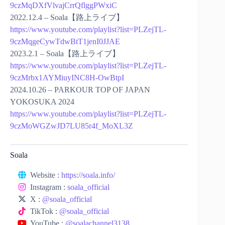
9czMqDXfVlvajCrrQflggPWxiC
2022.12.4 – Soala【路上ライブ】
https://www.youtube.com/playlist?list=PLZejTL-
9czMqgeCywTdwBtT1jenI0JJAE
2023.2.1 – Soala【路上ライブ】
https://www.youtube.com/playlist?list=PLZejTL-
9czMrbx1AYMiuyINC8H-OwBtpI
2024.10.26 – PARKOUR TOP OF JAPAN
YOKOSUKA 2024
https://www.youtube.com/playlist?list=PLZejTL-
9czMoWGZwJD7LU85r4f_MoXL3Z
Soala
Website :
https://soala.info/
Instagram :
soala_official
X :
@soala_official
TikTok :
@soala_official
YouTube :
@soalachannel3138