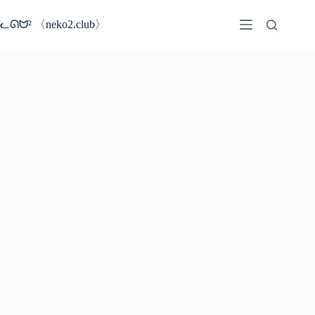
コ
ン
ᓚᘏᗢ² 〈neko2.club〉
テ
ン
ツ
へ
ス
キ
ッ
プ