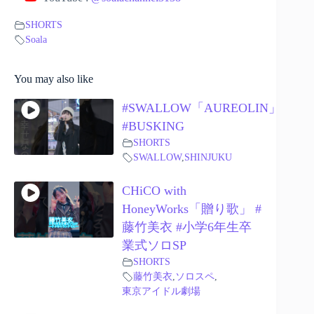
SHORTS
Soala
You may also like
#SWALLOW「AUREOLIN」
#BUSKING
SHORTS
SWALLOW
,
SHINJUKU
CHiCO with
HoneyWorks「贈り歌」 #
藤竹美衣 #小学6年生卒
業式ソロSP
SHORTS
藤竹美衣
,
ソロスペ
,
東京アイドル劇場