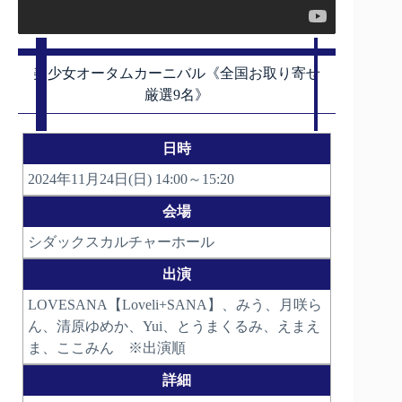
美少女オータムカーニバル《全国お取り寄せ
厳選9名》
日時
2024年11月24日(日) 14:00～15:20
会場
シダックスカルチャーホール
出演
LOVESANA【Loveli+SANA】、みう、月咲ら
ん、清原ゆめか、Yui、とうまくるみ、えまえ
ま、ここみん ※出演順
詳細