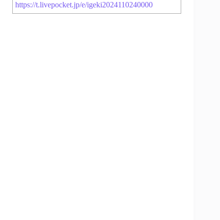
https://t.livepocket.jp/e/igeki2024110240000