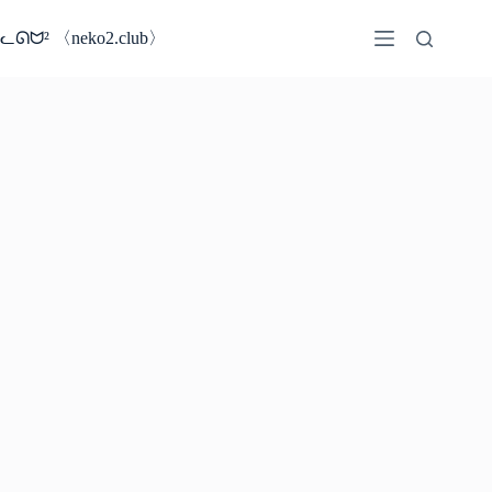
コ
ン
ᓚᘏᗢ² 〈neko2.club〉
テ
ン
ツ
へ
ス
キ
ッ
プ