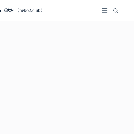
コ
ン
ᓚᘏᗢ² 〈neko2.club〉
テ
ン
ツ
へ
ス
キ
ッ
プ